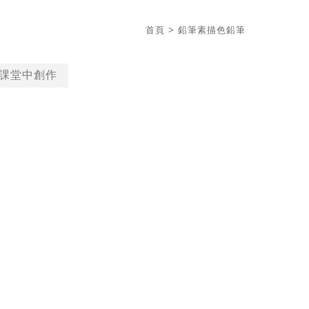
首頁
> 鉛筆素描色鉛筆
課堂中創作