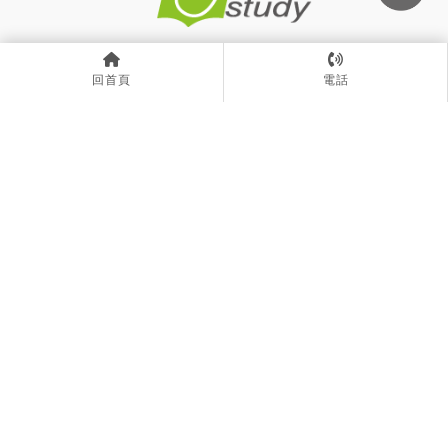
033388885
回首頁
電話
0906883021
Ustudy080@gmail.com
桃園市桃園區民權路6號6樓之6號
ABOUT
NEWS
COURSE
UPOST
PORTFOLIO
CONTACT
畫室
桃園畫室
八德畫室
中壢畫室
畫室推薦
桃園畫室推薦
八德畫室推薦
Designed by
揚京快客
Copyright © 2026
..
累積人氣: 90989